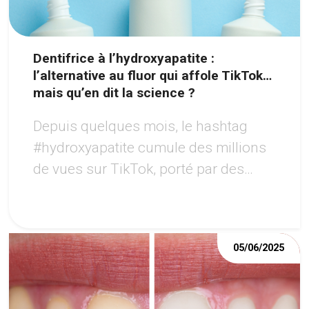
Dentifrice à l’hydroxyapatite :
l’alternative au fluor qui affole TikTok…
mais qu’en dit la science ?
Depuis quelques mois, le hashtag
#hydroxyapatite cumule des millions
de vues sur TikTok, porté par des
créateurs vantant un sourire «
renforcé » sans fluor.
05/06/2025